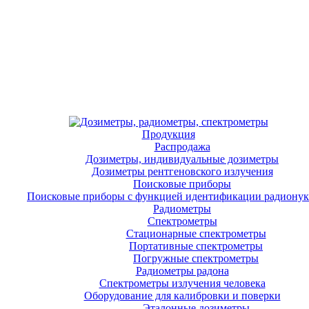
Продукция
Распродажа
Дозиметры, индивидуальные дозиметры
Дозиметры рентгеновского излучения
Поисковые приборы
Поисковые приборы с функцией идентификации радиону
Радиометры
Спектрометры
Стационарные спектрометры
Портативные спектрометры
Погружные спектрометры
Радиометры радона
Спектрометры излучения человека
Оборудование для калибровки и поверки
Эталонные дозиметры