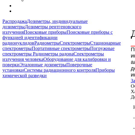
Распродажа
Дозиметры, индивидуальные
дозиметры
Дозиметры рентгеновского
излучения
Поисковые приборы
Поисковые приборы с
функцией идентификации
радионуклидов
Радиометры
Спектрометры
Стационарные
спектрометры
Портативные спектрометры
Погружные
П
спектрометры
Радиометры радона
Спектрометры
и
излучения человека
Оборудование для калибровки и
а
поверки
Эталонные дозиметры
Поверочные
д
установки
Системы радиационного контроля
Приборы
и
химической разведки
З
О
Х
Д