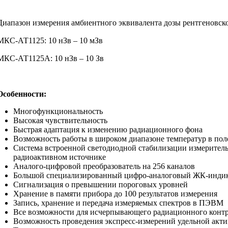
Диапазон измерения амбиентного эквивалента дозы рентгеновск
МКС-АТ1125: 10 нЗв – 10 мЗв
МКС-АТ1125А: 10 нЗв – 10 Зв
Особенности:
Многофункциональность
Высокая чувствительность
Быстрая адаптация к изменению радиационного фона
Возможность работы в широком диапазоне температур в пол
Система встроенной светодиодной стабилизации измеритель
радиоактивном источнике
Аналого-цифровой преобразователь на 256 каналов
Большой специализированный цифро-аналоговый ЖК-индика
Сигнализация о превышении пороговых уровней
Хранение в памяти прибора до 100 результатов измерения
Запись, хранение и передача измеряемых спектров в ПЭВМ
Все возможности для исчерпывающего радиационного контро
Возможность проведения экспресс-измерений удельной акти