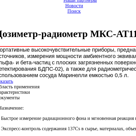
Наши партнеры
Новости
Поиск
Дозиметр-радиометр МКС-АТ11
ортативные высокочувствительные приборы,
предна
сточников, измерения мощности
амбиентного эквива
льфа- и бета-
частиц с плоских загрязненных поверх
етектирования БДПС-02)
,
а также для радиометриче
спользованием
сосуда Маринелли емкостью 0,5 л.
аказать
бласть применения
арактеристики
окументы
Назначение:
- Быстрое измерение радиационного
фона и мгновенная реакция
- Экспресс-контроль содержания
137Cs в сырье, материалах,
объе