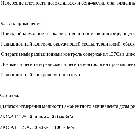
- Измерение плотности потока
альфа- и бета-частиц
с загрязненн
Область применения
- Поиск, обнаружение и локализация
источников ионизирующего
- Радиационный контроль окружающей
среды, территорий, объек
- Оперативный радиационный контроль
содержания 137Cs в ди
- Дозиметрический и радиометрический
контроль на промышле
- Радиационный контроль металлолома
Различия:
Диапазон измерения мощности амбиентного эквивалента дозы ре
МКС-АТ1125: 30 нЗв/ч – 300 мкЗв/ч
МКС-АТ1125А: 30 нЗв/ч – 100 мЗв/ч