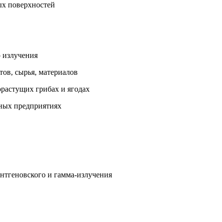
ых поверхностей
 излучения
тов, сырья,
материалов
корастущих
грибах и ягодах
нных
предприятиях
нтгеновского и гамма-излучения