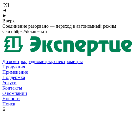
[X]
◄
►
Вверх
Соединение разорвано — переход в автономный режим
Сайт https://dozimetr.ru
Дозиметры, радиометры, спектрометры
Продукция
Применение
Поддержка
Услуги
Контакты
О компании
Новости
Поиск
Ξ