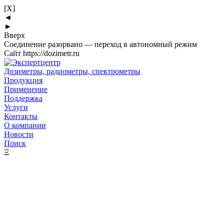
[X]
◄
►
Вверх
Соединение разорвано — переход в автономный режим
Сайт https://dozimetr.ru
Дозиметры, радиометры, спектрометры
Продукция
Применение
Поддержка
Услуги
Контакты
О компании
Новости
Поиск
Ξ