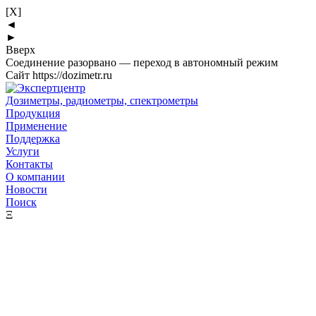
[X]
◄
►
Вверх
Соединение разорвано — переход в автономный режим
Сайт https://dozimetr.ru
Дозиметры, радиометры, спектрометры
Продукция
Применение
Поддержка
Услуги
Контакты
О компании
Новости
Поиск
Ξ