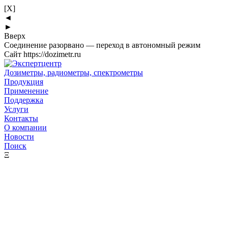
[X]
◄
►
Вверх
Соединение разорвано — переход в автономный режим
Сайт https://dozimetr.ru
Дозиметры, радиометры, спектрометры
Продукция
Применение
Поддержка
Услуги
Контакты
О компании
Новости
Поиск
Ξ