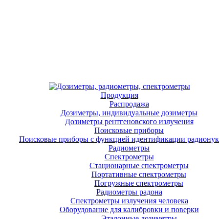
Продукция
Распродажа
Дозиметры, индивидуальные дозиметры
Дозиметры рентгеновского излучения
Поисковые приборы
Поисковые приборы с функцией идентификации радиону
Радиометры
Спектрометры
Стационарные спектрометры
Портативные спектрометры
Погружные спектрометры
Радиометры радона
Спектрометры излучения человека
Оборудование для калибровки и поверки
Эталонные дозиметры