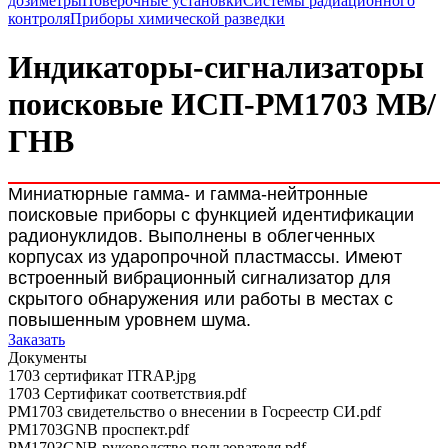
дозиметры
Поверочные установки
Системы радиационного
контроля
Приборы химической разведки
Индикаторы-сигнализаторы
поисковые ИСП-РМ1703 МВ/
ГНВ
Миниатюрные гамма- и гамма-нейтронные
поисковые приборы с функцией идентификации
радионуклидов. Выполнены в облегченных
корпусах из ударопрочной пластмассы. Имеют
встроенный вибрационный сигнализатор для
скрытого обнаружения или работы в местах с
повышенным уровнем шума.
Заказать
Документы
1703 сертификат ITRAP.jpg
1703 Сертификат соответствия.pdf
PM1703 свидетельство о внесении в Госреестр СИ.pdf
PM1703GNB проспект.pdf
PM1703GNB руководство пользователя.pdf