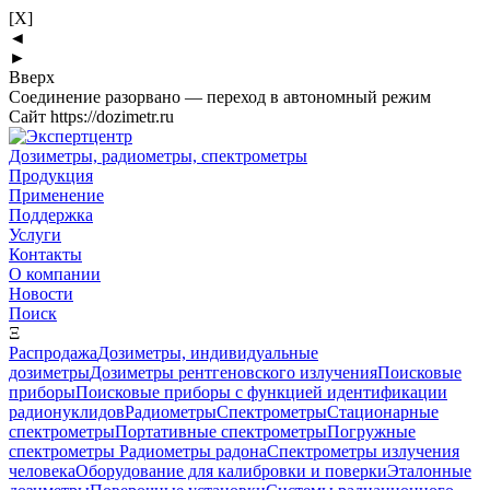
[X]
◄
►
Вверх
Соединение разорвано — переход в автономный режим
Сайт https://dozimetr.ru
Дозиметры, радиометры, спектрометры
Продукция
Применение
Поддержка
Услуги
Контакты
О компании
Новости
Поиск
Ξ
Распродажа
Дозиметры, индивидуальные
дозиметры
Дозиметры рентгеновского излучения
Поисковые
приборы
Поисковые приборы с функцией идентификации
радионуклидов
Радиометры
Спектрометры
Стационарные
спектрометры
Портативные спектрометры
Погружные
спектрометры
Радиометры радона
Спектрометры излучения
человека
Оборудование для калибровки и поверки
Эталонные