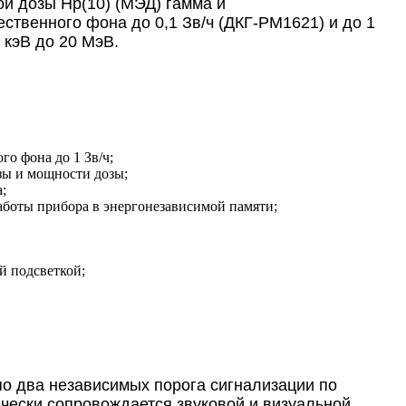
й дозы Ĥp(10) (МЭД) гамма и
ественного фона до 0,1 Зв/ч (ДКГ-РМ1621) и до 1
 кэВ до 20 МэВ.
о фона до 1 Зв/ч;
зы и мощности дозы;
;
аботы прибора в энергонезависимой памяти;
й подсветкой;
по два независимых порога сигнализации по
чески сопровождается звуковой и визуальной