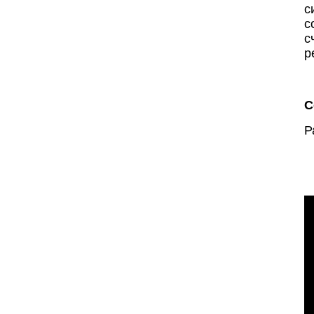
с
с
с
р
С
Р