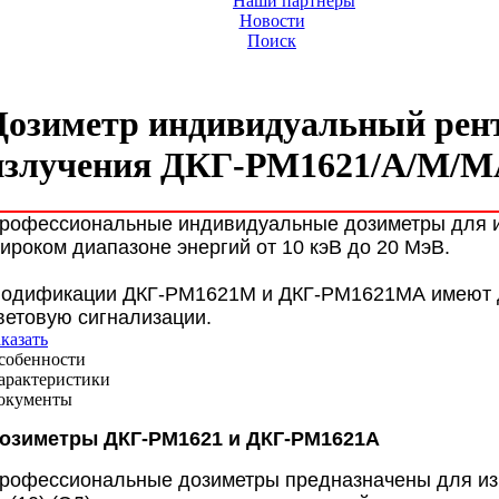
Наши партнеры
Новости
Поиск
Дозиметр индивидуальный рент
излучения ДКГ-РМ1621/A/M/
рофессиональные индивидуальные дозиметры для из
ироком диапазоне энергий от 10 кэВ до 20 МэВ.
одификации ДКГ-РМ1621М и ДКГ-РМ1621МА имеют д
ветовую сигнализации.
аказать
собенности
арактеристики
окументы
озиметры ДКГ-РМ1621 и ДКГ-РМ1621A
рофессиональные дозиметры предназначены для из