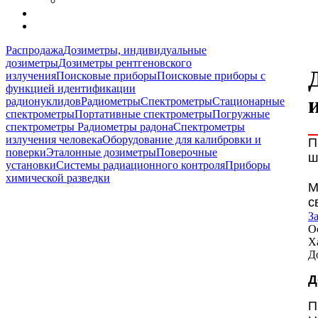
Распродажа
Дозиметры, индивидуальные
дозиметры
Дозиметры рентгеновского
излучения
Поисковые приборы
Поисковые приборы с
функцией идентификации
радионуклидов
Радиометры
Спектрометры
Стационарные
спектрометры
Портативные спектрометры
Погружные
спектрометры
Радиометры радона
Спектрометры
излучения человека
Оборудование для калибровки и
П
поверки
Эталонные дозиметры
Поверочные
ш
установки
Системы радиационного контроля
Приборы
химической разведки
М
с
З
О
Х
Д
Д
П