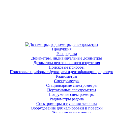
Продукция
Распродажа
Дозиметры, индивидуальные дозиметры
Дозиметры рентгеновского излучения
Поисковые приборы
Поисковые приборы с функцией идентификации радиону
Радиометры
Спектрометры
Стационарные спектрометры
Портативные спектрометры
Погружные спектрометры
Радиометры радона
Спектрометры излучения человека
Оборудование для калибровки и поверки
Эталонные дозиметры