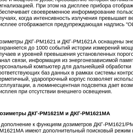
игнализацией. При этом на дисплее прибора отображ
беспечивает своевременное информирование пользов
лучаях, когда интенсивность излучения превышает 
исплее отображается предупреждающая надпись "OL"
озиметры ДКГ-РМ1621 и ДКГ-РМ1621А оснащены эне
охраняется до 1000 событий истории измерений мощ
лучаев и уровней превышения установленных порог
анал связи, информация из энергонезависимой памя
ерсональный компьютер для дальнейшей обработки и
оответствующих баз данных в рамках системы контро
ерметичный, ударопрочный корпус позволяет исполь
ксплуатации, а люминесцентная подсветка дает воз
исплея при отсутствии внешнего освещения.
озиметры ДКГ-РМ1621М и ДКГ-РМ1621МA
 дополнение к функциям дозиметров ДКГ-РМ1621/Р
М1621МА имеют дополнительный поисковый режим и