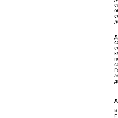
с
о
с
д
Д
с
с
к
п
с
Г
э
д
Д
В
Р