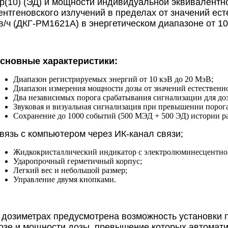
p(10) (ЭД) и мощности индивидуальной эквивалентно
ентгеновского излучений в пределах от значений ест
в/ч (ДКГ-РМ1621A) в энергетическом диапазоне от 10
сновные характеристики:
Диапазон регистрируемых энергий от 10 кэВ до 20 МэВ;
Диапазон измерения мощности дозы от значений естественног
Два независимых порога срабатывания сигнализации для до
Звуковая и визуальная сигнализация при превышении порога
Сохранение до 1000 событий (500 МЭД + 500 ЭД) истории р
вязь с компьютером через ИК-канал связи;
Жидкокристаллический индикатор с электролюминесцентно
Ударопрочный герметичный корпус;
Легкий вес и небольшой размер;
Управление двумя кнопками.
 дозиметрах предусмотрена возможность установки 
озе и мощности дозы, превышение которых автомати