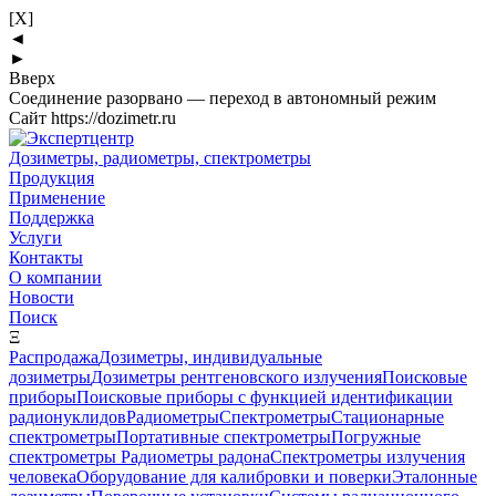
[X]
◄
►
Вверх
Соединение разорвано — переход в автономный режим
Сайт https://dozimetr.ru
Дозиметры, радиометры, спектрометры
Продукция
Применение
Поддержка
Услуги
Контакты
О компании
Новости
Поиск
Ξ
Распродажа
Дозиметры, индивидуальные
дозиметры
Дозиметры рентгеновского излучения
Поисковые
приборы
Поисковые приборы с функцией идентификации
радионуклидов
Радиометры
Спектрометры
Стационарные
спектрометры
Портативные спектрометры
Погружные
спектрометры
Радиометры радона
Спектрометры излучения
человека
Оборудование для калибровки и поверки
Эталонные