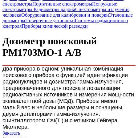
спектрометры
Портативные спектрометры
Погружные
спектрометры
Радиометры радона
Спектрометры излучения
человека
Оборудование для калибровки и поверки
Эталонные
дозиметры
Поверочные установки
Системы радиационного
контроля
Приборы химической разведки
Дозиметр поисковый
РМ1703МО-1 А/В
Два прибора в одном: уникальная комбинация
поискового прибора с функцией идентификации
радионуклидов и дозиметра гамма-излучения,
предназначенного для поиска и локализации
радиоактивных источников и измерения мощности
эквивалентной дозы (МЭД). Приборы имеют
малый вес и небольшие размеры и оснащены
двумя детекторами гамма-излучения:
сцинтиллятором CsI(Tl) и счетчиком Гейгера-
Мюллера.
Заказать