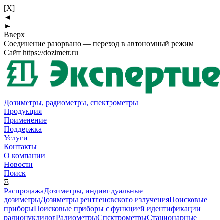
[X]
◄
►
Вверх
Соединение разорвано — переход в автономный режим
Сайт https://dozimetr.ru
Дозиметры, радиометры, спектрометры
Продукция
Применение
Поддержка
Услуги
Контакты
О компании
Новости
Поиск
Ξ
Распродажа
Дозиметры, индивидуальные
дозиметры
Дозиметры рентгеновского излучения
Поисковые
приборы
Поисковые приборы с функцией идентификации
радионуклидов
Радиометры
Спектрометры
Стационарные