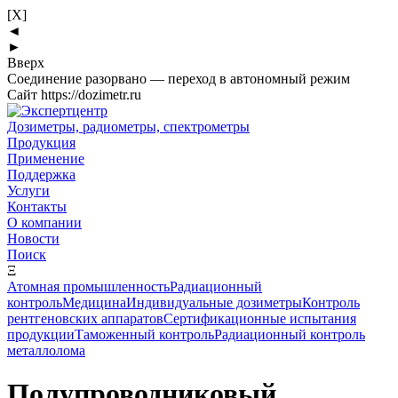
[X]
◄
►
Вверх
Соединение разорвано — переход в автономный режим
Сайт https://dozimetr.ru
Дозиметры, радиометры, спектрометры
Продукция
Применение
Поддержка
Услуги
Контакты
О компании
Новости
Поиск
Ξ
Атомная промышленность
Радиационный
контроль
Медицина
Индивидуальные дозиметры
Контроль
рентгеновских аппаратов
Сертификационные испытания
продукции
Таможенный контроль
Радиационный контроль
металлолома
Полупроводниковый